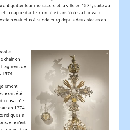
ent quitter leur monastère et la ville en 1574, suite au
et la nappe d'autel n'ont été transférées à Louvain
hostie n'était plus à Middelburg depuis deux siècles en
hostie
de chair en
e fragment de
s 1574.
également
ècle ont été
nt consacrée
 chair en 1374
 relique (la
s, elle s'est
 se trouve dans