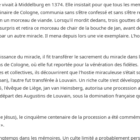
e vivait à Middelburg en 1374. Elle insistait pour que tous le
aire de Cologne, communia sans s'être confessé et sans s'être repe
 en un morceau de viande. Lorsqu'il mordit dedans, trois gouttes d
rpris et retira ce morceau de chair de la bouche de Jan, avant de
é par un autre miracle. Il mena depuis lors une vie exemplaire. L
issance du miracle, il fit transférer le sacrement du miracle dan
tins de Cologne, où elle fut reportée pour la vénération des fidè
es et collectives, ils découvrirent que l'hostie miraculeuse s'était
ban), l'autre fut transférée à Louvain. Un riche culte s'est dévelo
35, l'évêque de Liège, Jan van Heinsberg, autorisa une procession
part des Augustins de Louvain, sous la domination française qui su
 de Jésus), le cinquième centenaire de la procession a été com
».
gtemps dans les mémoires. Un culte limité a probablement persist