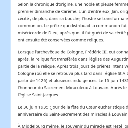
Selon la chronique d'origine, une noble et pieuse femm
premier dimanche de Carême. L'un d'entre eux, Jan, origin
cécité ; de plus, dans sa bouche, l'hostie se transforma
communion. Le prêtre qui distribuait la communion fut su
miséricorde de Dieu, après quoi il fut guéri de sa cécit
ont ensuite été conservées comme reliques.
Lorsque l'archevêque de Cologne, Frédéric III, eut conna
après, la relique fut transférée dans l'église des Augus
partie de la relique. Après trois jours de prières intensiv
Cologne (où elle se retrouva plus tard dans l'église St Al
partir de 1426) et plusieurs indulgences. Le 15 juin 14
l'honneur du Sacrement Miraculeux à Louvain. Après le dé
l'église Saint-Jacques.
Le 30 juin 1935 (jour de la fête du Cœur eucharistique
anniversaire du Saint-Sacrement des miracles à Louvain 
À Middelburg même, le souvenir du miracle est resté lon