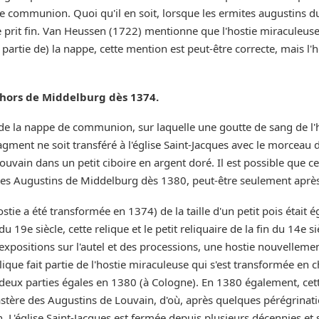
e communion. Quoi qu'il en soit, lorsque les ermites augustins dur
 prit fin. Van Heussen (1722) mentionne que l'hostie miraculeuse 
 partie de) la nappe, cette mention est peut-être correcte, mais l'
ehors de Middelburg dès 1374.
 de la nappe de communion, sur laquelle une goutte de sang de l'
gment ne soit transféré à l'église Saint-Jacques avec le morceau 
uvain dans un petit ciboire en argent doré. Il est possible que c
 des Augustins de Middelburg dès 1380, peut-être seulement aprè
ostie a été transformée en 1374) de la taille d'un petit pois était 
 19e siècle, cette relique et le petit reliquaire de la fin du 14e si
expositions sur l'autel et des processions, une hostie nouvelleme
relique fait partie de l'hostie miraculeuse qui s'est transformée en
deux parties égales en 1380 (à Cologne). En 1380 également, cette
stère des Augustins de Louvain, d'où, après quelques pérégrination
. L'église Saint-Jacques est fermée depuis plusieurs décennies et