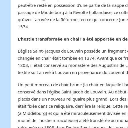
peut-être resté en possession d'une partie de la nappe d
passage de Middelburg à la Révolte hollandaise, ce culte
qu'avec l'arrivée de la Réforme ; en ce qui concerne (une
1574.
L'hostie transformée en chair a été apportée en d
L'église Saint- Jacques de Louvain possède un fragment
changée en chair était tombée en 1374. Avant que ce fra
1803, il était conservé au monastère des Augustins de Lo
textile soit arrivé à Louvain en provenance du couvent
Un petit morceau de chair brune (la chair en laquelle l'h
conservé dans l'église Saint-Jacob de Louvain. Au début du
placés dans un nouveau reliquaire plus grand. Lors des 
était fixée dans ce reliquaire, derrière la relique. Cette 
(à Middelburg) et qui a été miraculeusement divisée en 
moitié de l'hostie miraculeuse) a été transférée au mona
retrouvée en 1803 dans l'église Saint-Jacques de Louvain