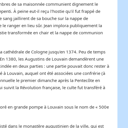
s membres de sa maisonnée communient dignement le
nti. À peine eut-il reçu l'hostie qu'il fut frappé de
e sang jaillirent de sa bouche sur la nappe de
 le ranger en lieu sûr. Jean implora publiquement la
'hostie transformée en chair et la nappe de communion
s la cathédrale de Cologne jusqu'en 1374. Peu de temps
les. En 1380, les Augustins de Louvain demandèrent une
 scindée en deux parties : une partie pouvait donc rester à
ppé à Louvain, auquel ont été associées une confrérie (à
 annuelle le premier dimanche après la Pentecôte en
ivit la Révolution française, le culte fut transféré à
mémoré en grande pompe à Louvain sous le nom de « 500e
é dans le monastère augustinien de la ville, qui est