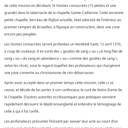
de cette mission en dérobant 16 Hosties consacrées (15 petites et une
grande) dans le tabernacle de la chapelle Sainte-Catherine. Cette ancienne
petite chapelle, berceau de l’église actuelle, était adossée de l’intérieur au
premier rempart de Bruxelles, à l’époque en construction, dans une zone
encore peu peuplée.
Les hosties consacrées seront profanées un Vendredi Saint, 12 avril 1370,
à coup de couteaux. Il en sortit des « gouttes de sang » ou « un long filet de
sang » ou « du sang en abondance » ou « comme des gouttes de sang »,
selon les récits, sous le regard stupéfait des profanateurs qui chargèrent
une juive convertie au christianisme de s’en débarrasser.
Après avoir accepté dans un premier temps cette mission, celle-ci se
ravise, et décide de les porter à son confesseur, le curé de Notre-Dame de
la Chapelle. D’autres autorités ecclésiastiques puis politiques viennent
rapidement découvrir le dépôt ensanglanté et entendre le témoignage de
celle à qui il fut confié.
Les profanateurs présumés finissent par avouer leur acte au cours d’un