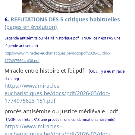
6.
REFUTATIONS DES 5 critiques habituelles
(
pages en évolution)
Legende antisémite ou réalité historique.pdf (
NON, ce n'est PAS une
légende antisémite)
https://www.miracles-eucharistiques.be/docs/pdf/2026-03/doc-
1774975604-438.pdf
Miracle entre histoire et foi.pdf (
OUI, il y a eu miracle
du sang)
https://www.miracles-
eucharistiques.be/docs/pdf/2026-03/doc-
1774975623-151.pdf
procès antisémite ou justice médiévale ..pdf
(
NON, ce n'était PAS une procès ni une condamnation antisémite)
https://www.miracles-
eucharistiques.be/docs/pdf/2026-03/doc-