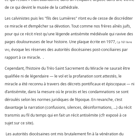
de ce qui devint le musée de la cathédrale.
Les calvinistes puis les "fils des Lumières" n’ont eu de cesse de discréditer
ce miracle et d’empêcher sa dévotion. Tout comme nos frères aînés juifs,
pour qui ce récit n'est qu'une légende antisémite médiévale qui ravive des
pages douloureuses de leur histoire.
Une plaque écrite en 1977,
( p 161 livre
, évoque les réserves des autorités diocésaines post-conciliaires par
VH)
rapport à ce miracle. .
Cependant, l’histoire du Très-Saint Sacrement du Miracle ne saurait être
qualifiée ni de légendaire — le vol et la profanation sont attestés, le
miracle a été reconnu à travers des décrets pontificaux et épiscopaux — ni
d’antisémite, dans la mesure où le procès et les condamnations se sont
déroulés selon les normes juridiques de l’époque.
En revanche, c’est
davantage la narration (confusions, silences, désinformations, …) du récit
transmis au fil du temps qui en fait un récit antisémite
(cfr exposé à ce
sujet sur ce site).
Les autorités diocésaines
ont mis brutalement fin à la vénération du