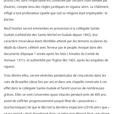
procès civil, dont l’impartialité est contestée par certains mais validée par
d’autres, compte tenu des règles juridiques en vigueur alors. Le châtiment
infligé à tout profanateur (quelle que soit sa religion) était impitoyable : le
bûcher.
Neuf Hosties seront emmenées en procession à la collégiale Sainte-
Gudule (cathédrale des Saints-Michel-et-Gudule depuis 1962), leur
caractère miraculeux étant d’emblée attesté par les témoins oculaires du
dépôt du ciboire, célébré avec ferveur par le peuple, évoqué dans des
documents d'époque 1 année après les faits ( Annales du Comté de
Hainaut- 1371)- et authentifié par l’Eglise dès 1402, après les enquêtes de
rigueur.
Trois d’entre elles, seront vénérées pendant plus de cinq siècles dans les
rues de Bruxelles (deux fois par an) et dans une chapelle construite à cet
effet dans la collégiale Sainte-Gudule et furent sources de nombreuses
grâces. Elles se sont conservées quasi intactes pendant près de 400 ans,
avant de s’effriter progressivement jusqu’à l’état de « poussières »
(eucharistiques) tel que le décrivit la dernière inspection (2018) alors que «
ce qui restait » était abandonné dans un reliquaire déposé dans une vitrine